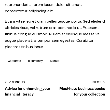
reprehenderit. Lorem ipsum dolor sit amet,
consectetur adipiscing elit.
Etiam vitae leo et diam pellentesque porta. Sed eleifend
ultricies risus, vel rutrum erat commodo ut. Praesent
finibus congue euismod. Nullam scelerisque massa vel
augue placerat, a tempor sem egestas. Curabitur
placerat finibus lacus.
Corporate
It company
Startup
Post
PREVIOUS
NEXT
navigation
Advice for enhancing your
Must-have business books
financial literacy
for your collection