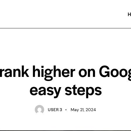
H
SEO
rank higher on Goog
easy steps
USER 3
May 21, 2024