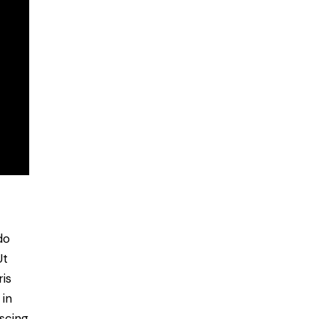
do
Ut
is
 in
scing