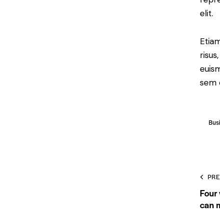
elit.
Etiam
risus
euis
sem e
Bus
P
PRE
Four 
na
can 