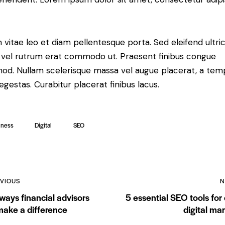
 vitae leo et diam pellentesque porta. Sed eleifend ultric
, vel rutrum erat commodo ut. Praesent finibus congue
mod. Nullam scelerisque massa vel augue placerat, a tem
gestas. Curabitur placerat finibus lacus.
iness
Digital
SEO
ost
VIOUS
N
ways financial advisors
5 essential SEO tools for
vigation
make a difference
digital ma