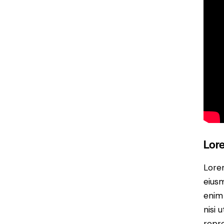
Lore
Lorem
eiusm
enim 
nisi 
repre