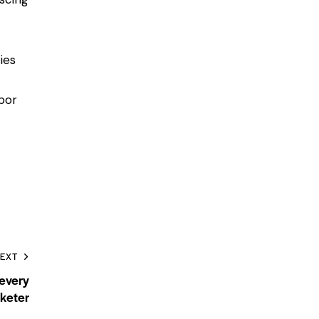
ies
por
EXT
 every
rketer