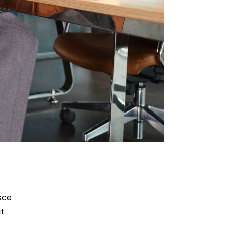
sce
t