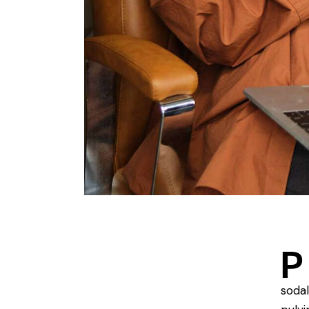
P
sodal