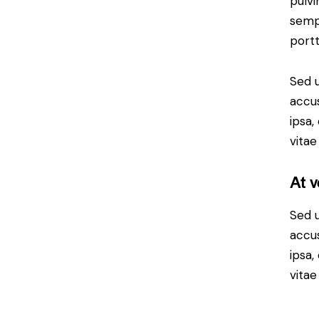
pulvi
sempe
portt
Sed u
accu
ipsa,
vitae
At 
Sed u
accu
ipsa,
vitae